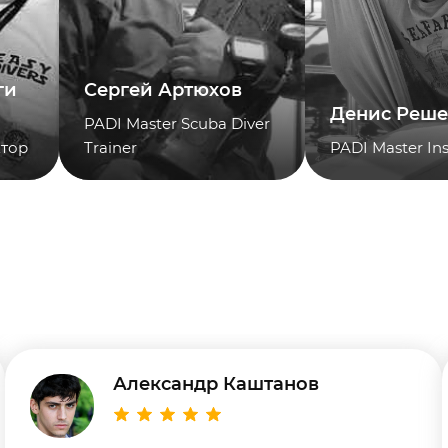
ги
Сергей Артюхов
Денис Реше
PADI Master Scuba Diver
тор
Trainer
PADI Master Ins
Александр Каштанов