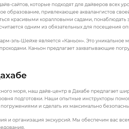
дайв-сайтов, которые подходят для дайверов всех у
кое образование, привлекающее аквалангистов свое
ться красивыми коралловыми садами, понаблюдать 
 считается одним из обязательных для посещения о
рм-эль-Шейхе является «Каньон». Это уникальное м
 проходами. Каньон предлагает захватывающие погр
Дахабе
расного моря, наш дайв-центр в Дахабе предлагает ш
овня подготовки. Наши опытные инструкторы помог
и погружениями и сделать их максимально безопасн
ния и организация экскурсий. Мы обеспечим вас в
едования.