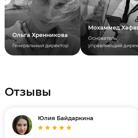
Мохаммед Хафа
Ольга Хренникова
Основатель/
Генеральный директор
управляющий дирек
Отзывы
Юлия Байдаркина