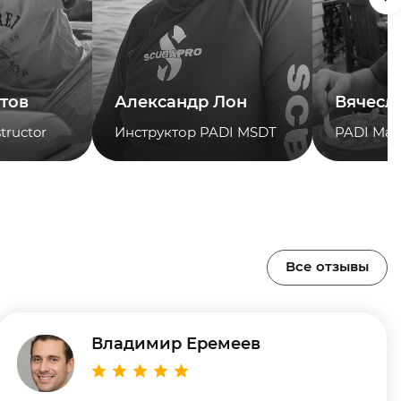
тов
Александр Лон
Вячесл
tructor
Инструктор PADI MSDT
PADI Mast
Все отзывы
Владимир Еремеев