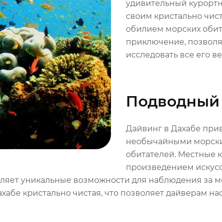
удивительный курортн
своим кристально чис
обилием морских обита
приключение, позволя
исследовать все его в
Подводный 
Дайвинг в Дахабе при
необычайными морски
обитателей. Местные
произведением искусс
авляет уникальные возможности для наблюдения за 
Дахабе кристально чистая, что позволяет дайверам 