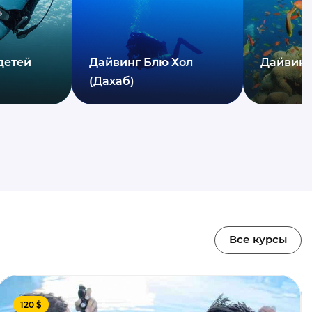
детей
Дайвинг Блю Хол
Дайвинг
(Дахаб)
Все курсы
120 $