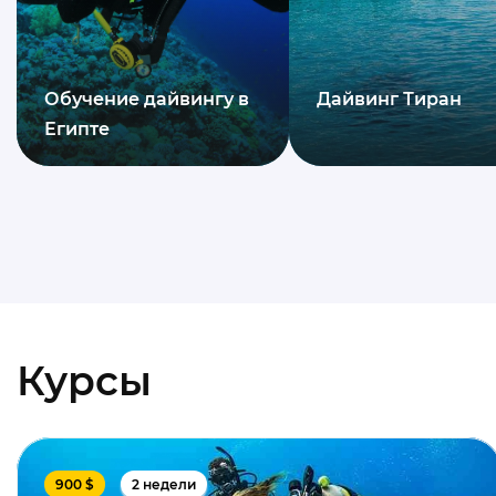
Обучение дайвингу в
Дайвинг Тиран
Египте
Курсы
900 $
2 недели